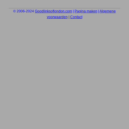
© 2006-2024
Goodlinksoflondon.com
|
Pagina maken
|
Algemene
voorwaarden
|
Contact